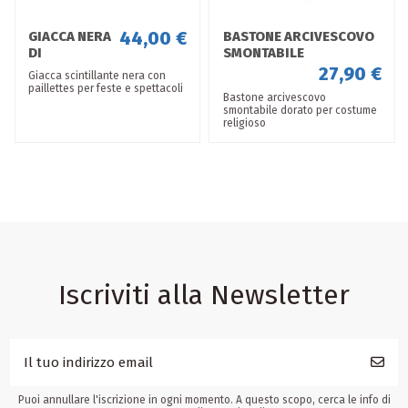
44,00 €
GIACCA NERA
BASTONE ARCIVESCOVO
DI
SMONTABILE
PAILLETTES
27,90 €
Giacca scintillante nera con
PER ADULTI
paillettes per feste e spettacoli
Bastone arcivescovo
TAGLIA M
smontabile dorato per costume
religioso
Iscriviti alla Newsletter
Puoi annullare l'iscrizione in ogni momento. A questo scopo, cerca le info di