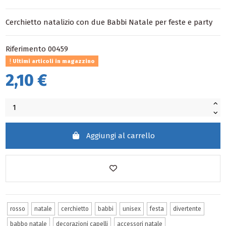
Cerchietto natalizio con due Babbi Natale per feste e party
Riferimento
00459
Ultimi articoli in magazzino
2,10 €
Aggiungi al carrello
rosso
natale
cerchietto
babbi
unisex
festa
divertente
babbo natale
decorazioni capelli
accessori natale