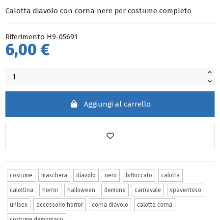
Calotta diavolo con corna nere per costume completo
Riferimento
H9-05691
6,00 €
Aggiungi al carrello
costume
maschera
diavolo
nero
bifloccato
calotta
calottina
horror
halloween
demone
carnevale
spaventoso
unisex
accessorio horror
corna diavolo
calotta corna
costume demoniaco