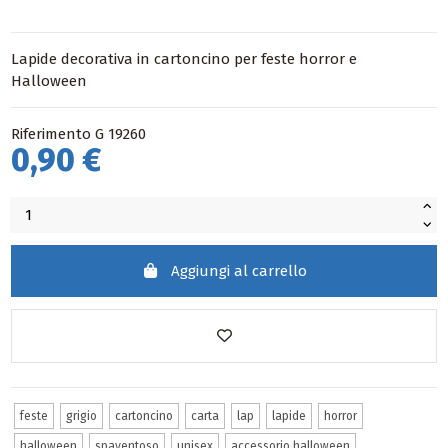
Lapide decorativa in cartoncino per feste horror e
Halloween
Riferimento
G 19260
0,90 €
Aggiungi al carrello
feste
grigio
cartoncino
carta
lap
lapide
horror
halloween
spaventoso
unisex
accessorio halloween