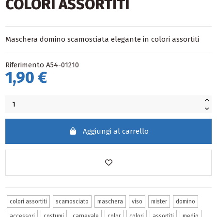
COLORI ASSORTITI
Maschera domino scamosciata elegante in colori assortiti
Riferimento
A54-01210
1,90 €
Aggiungi al carrello
colori assortiti
scamosciato
maschera
viso
mister
domino
accessori
costumi
carnevale
color
colori
assortiti
medio