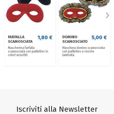
1,80 €
5,00 €
FARFALLA
DOMINO
SCAMOSCIATA
SCAMOSCIATO
COLORI
con ROUCHE
Mascherina farfalla
Maschera domino scamosciata
ASSORTITI
LAMINATA E
scamosciata con paillettes in
con paillettes e rouche
PAILLETTES
colori assortiti
laminata
COLORI
ASSORTITI
Iscriviti alla Newsletter