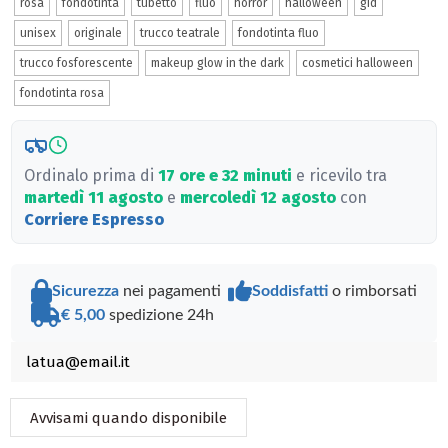
rosa
fondotinta
tubetto
fluo
horror
halloween
gid
unisex
originale
trucco teatrale
fondotinta fluo
trucco fosforescente
makeup glow in the dark
cosmetici halloween
fondotinta rosa
Ordinalo prima di
17 ore e 32 minuti
e ricevilo tra
martedì 11 agosto
e
mercoledì 12 agosto
con
Corriere Espresso
Sicurezza
nei pagamenti
Soddisfatti
o rimborsati
€ 5,00
spedizione 24h