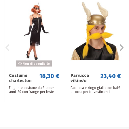
Non disponibile
18,30 €
23,40 €
Costume
Parrucca
charleston
vikingo
T.U. (M-L)
gialla baffi
Elegante costume da flapper
Parrucca vikingo gialla con baffi
anni '20 con frange per feste
e corna per travestimenti