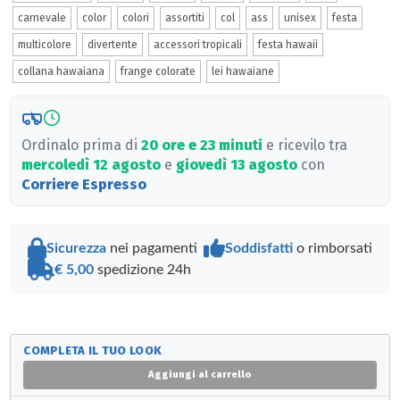
carnevale
color
colori
assortiti
col
ass
unisex
festa
multicolore
divertente
accessori tropicali
festa hawaii
collana hawaiana
frange colorate
lei hawaiane
Ordinalo prima di
20 ore e 23 minuti
e ricevilo tra
mercoledì 12 agosto
e
giovedì 13 agosto
con
Corriere Espresso
Sicurezza
nei pagamenti
Soddisfatti
o rimborsati
€ 5,00
spedizione 24h
COMPLETA IL TUO LOOK
Aggiungi al carrello