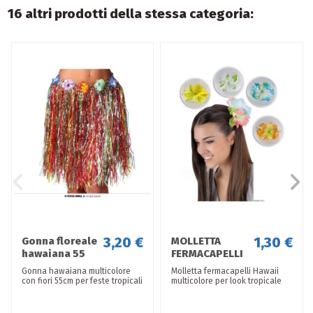
16 altri prodotti della stessa categoria:
3,20 €
1,30 €
Gonna floreale
MOLLETTA
hawaiana 55
FERMACAPELLI
cm
HAWAII colori
Gonna hawaiana multicolore
Molletta fermacapelli Hawaii
assortiti.
con fiori 55cm per feste tropicali
multicolore per look tropicale