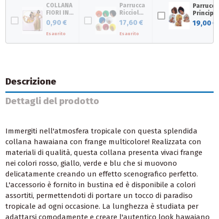
COLLANA
Parrucca
Parrucca
FIORI IN
Ricciolona
Principe
STOFFA.
colori
colori
0,90 €
17,60 €
19,00 €
assortiti
assortiti
Esaurito
(gr.150
Esaurito
ca.)
Descrizione
Dettagli del prodotto
Immergiti nell'atmosfera tropicale con questa splendida
collana hawaiana con frange multicolore! Realizzata con
materiali di qualità, questa collana presenta vivaci frange
nei colori rosso, giallo, verde e blu che si muovono
delicatamente creando un effetto scenografico perfetto.
L'accessorio è fornito in bustina ed è disponibile a colori
assortiti, permettendoti di portare un tocco di paradiso
tropicale ad ogni occasione. La lunghezza è studiata per
adattarsi comodamente e creare l'autentico look hawaiano